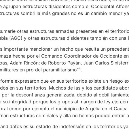
se agrupan estructuras disidentes como el Occidental Alfon
tructuras sombrilla más grandes no es un cambio menor ya 
sumarle otras estructuras armadas presentes en el territorio
bia (AGC) y otras estructuras disidentes también con una 
 es importante mencionar un hecho que resulta un preceden
 amenaza hecha por el Comando Coordinador de Occidente en
coas, Adam Rincón; de Roberto Payán, Juan Carlos Sinister
4
militares en pro del paramilitarismo”
.
nforme expresaron que en sus territorios existe un riesgo e
dos en sus territorios. Muchos de las y los candidatos abo
o por la desconfianza generalizada, debido al debilitamiento
su integridad porque los grupos al margen de ley ejercen un 
al como por ejemplo el municipio de Argelia en el Cauca q
rnan estructuras criminales y allá no hemos podido entrar 
candidatos es su estado de indefensión en los territorios ya