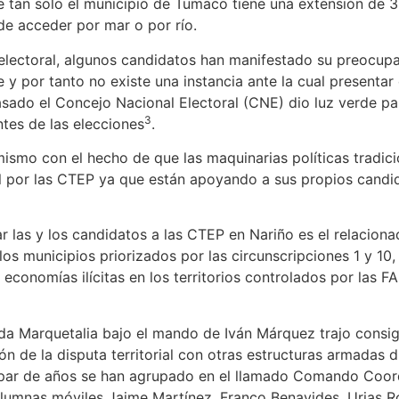
ue tan solo el municipio de Tumaco tiene una extensión de
de acceder por mar o por río.
electoral, algunos candidatos han manifestado su preocupa
y por tanto no existe una instancia ante la cual presentar
sado el Concejo Nacional Electoral (CNE) dio luz verde par
3
ntes de las elecciones
.
smo con el hecho de que las maquinarias políticas tradici
l por las CTEP ya que están apoyando a sus propios candid
las y los candidatos a las CTEP en Nariño es el relacionad
los municipios priorizados por las circunscripciones 1 y 10
 economías ilícitas en los territorios controlados por las
da Marquetalia bajo el mando de Iván Márquez trajo consigo
ión de la disputa territorial con otras estructuras armadas
 par de años se han agrupado en el llamado Comando Coord
lumnas móviles Jaime Martínez, Franco Benavides, Urias Ro