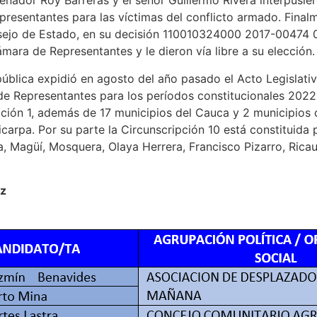
senador Roy Barreras y el señor Guillermo Rivera interpusiero
presentantes para las víctimas del conflicto armado. Finalm
ejo de Estado, en su decisión 110010324000 2017-00474 0
ámara de Representantes y le dieron vía libre a su elección.
pública expidió en agosto del año pasado el Acto Legislativ
 de Representantes para los períodos constitucionales 202
ión 1, además de 17 municipios del Cauca y 2 municipios de
icarpa. Por su parte la Circunscripción 10 está constituida
la, Magüí, Mosquera, Olaya Herrera, Francisco Pizarro, Rica
az