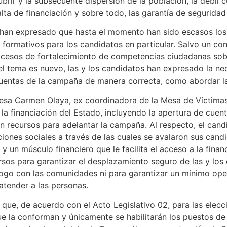
cubrir y la subsecuente dispersión de la población, la débil c
falta de financiación y sobre todo, las garantía de seguridad
han expresado que hasta el momento han sido escasos los 
 formativos para los candidatos en particular. Salvo un co
rocesos de fortalecimiento de competencias ciudadanas sobr
el tema es nuevo, las y los candidatos han expresado la n
uentas de la campaña de manera correcta, como abordar la
resa Carmen Olaya, ex coordinadora de la Mesa de Víctima
la financiación del Estado, incluyendo la apertura de cuent
 en recursos para adelantar la campaña. Al respecto, el can
iones sociales a través de las cuales se avalaron sus candi
a y un músculo financiero que le facilita el acceso a la fin
sos para garantizar el desplazamiento seguro de las y los 
logo con las comunidades ni para garantizar un mínimo ope
atender a las personas.
to que, de acuerdo con el Acto Legislativo 02, para las elec
e la conforman y únicamente se habilitarán los puestos de 